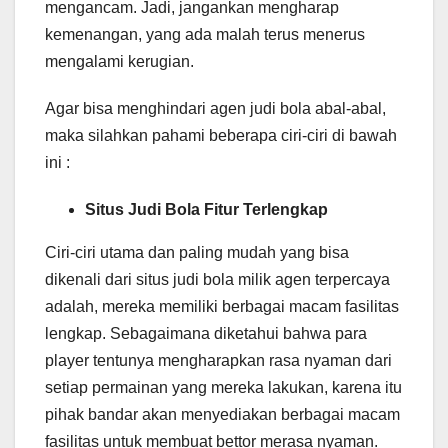
mengancam. Jadi, jangankan mengharap
kemenangan, yang ada malah terus menerus
mengalami kerugian.
Agar bisa menghindari agen judi bola abal-abal,
maka silahkan pahami beberapa ciri-ciri di bawah
ini :
Situs Judi Bola Fitur Terlengkap
Ciri-ciri utama dan paling mudah yang bisa
dikenali dari situs judi bola milik agen terpercaya
adalah, mereka memiliki berbagai macam fasilitas
lengkap. Sebagaimana diketahui bahwa para
player tentunya mengharapkan rasa nyaman dari
setiap permainan yang mereka lakukan, karena itu
pihak bandar akan menyediakan berbagai macam
fasilitas untuk membuat bettor merasa nyaman.