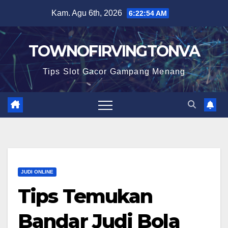
Skip
Kam. Agu 6th, 2026
6:22:55 AM
to
content
TOWNOFIRVINGTONVA
Tips Slot Gacor Gampang Menang
JUDI ONLINE
Tips Temukan
Bandar Judi Bola