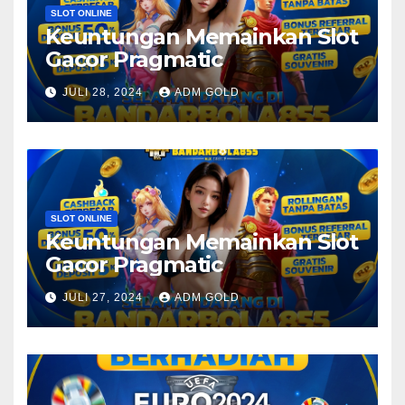
SLOT ONLINE
Keuntungan Memainkan Slot
Gacor Pragmatic
JULI 28, 2024
ADM GOLD
SLOT ONLINE
Keuntungan Memainkan Slot
Gacor Pragmatic
JULI 27, 2024
ADM GOLD