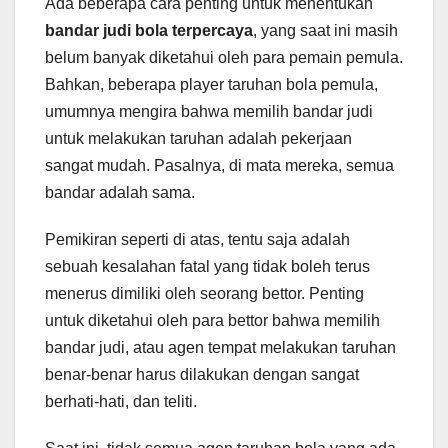
Ada beberapa cara penting untuk menentukan
bandar judi bola terpercaya
, yang saat ini masih
belum banyak diketahui oleh para pemain pemula.
Bahkan, beberapa player taruhan bola pemula,
umumnya mengira bahwa memilih bandar judi
untuk melakukan taruhan adalah pekerjaan
sangat mudah. Pasalnya, di mata mereka, semua
bandar adalah sama.
Pemikiran seperti di atas, tentu saja adalah
sebuah kesalahan fatal yang tidak boleh terus
menerus dimiliki oleh seorang bettor. Penting
untuk diketahui oleh para bettor bahwa memilih
bandar judi, atau agen tempat melakukan taruhan
benar-benar harus dilakukan dengan sangat
berhati-hati, dan teliti.