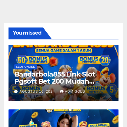
You missed
SLOT ONLINE
Bandarbola855 Link Slot
Pgsoft Bet 200 Mudah
Jakpot 2024
AGUSTUS 10, 2024
ADM GOLD