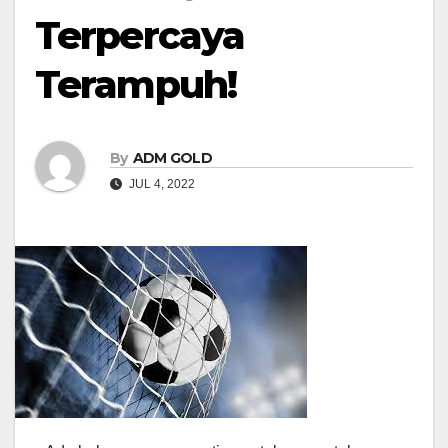
Terpercaya
Terampuh!
By
ADM GOLD
JUL 4, 2022