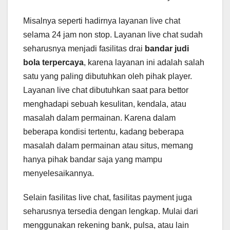
Misalnya seperti hadirnya layanan live chat
selama 24 jam non stop. Layanan live chat sudah
seharusnya menjadi fasilitas drai
bandar judi
bola terpercaya
, karena layanan ini adalah salah
satu yang paling dibutuhkan oleh pihak player.
Layanan live chat dibutuhkan saat para bettor
menghadapi sebuah kesulitan, kendala, atau
masalah dalam permainan. Karena dalam
beberapa kondisi tertentu, kadang beberapa
masalah dalam permainan atau situs, memang
hanya pihak bandar saja yang mampu
menyelesaikannya.
Selain fasilitas live chat, fasilitas payment juga
seharusnya tersedia dengan lengkap. Mulai dari
menggunakan rekening bank, pulsa, atau lain