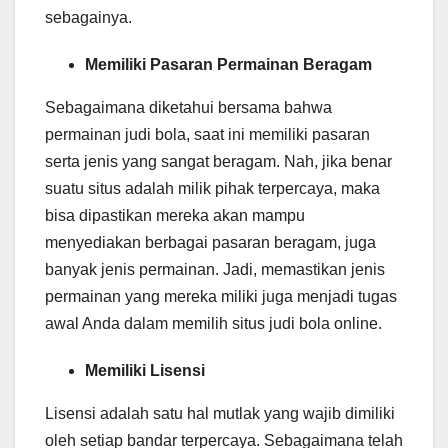
sebagainya.
Memiliki Pasaran Permainan Beragam
Sebagaimana diketahui bersama bahwa
permainan judi bola, saat ini memiliki pasaran
serta jenis yang sangat beragam. Nah, jika benar
suatu situs adalah milik pihak terpercaya, maka
bisa dipastikan mereka akan mampu
menyediakan berbagai pasaran beragam, juga
banyak jenis permainan. Jadi, memastikan jenis
permainan yang mereka miliki juga menjadi tugas
awal Anda dalam memilih situs judi bola online.
Memiliki Lisensi
Lisensi adalah satu hal mutlak yang wajib dimiliki
oleh setiap bandar terpercaya. Sebagaimana telah