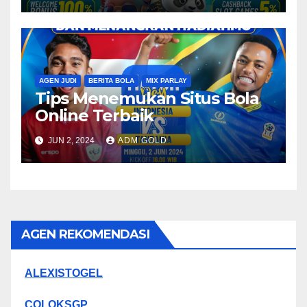
AGEN JUDI
BERITA BOLA
MIX PARLAY
Tips Menemukan Situs Bola
Online Terbaik
JUN 2, 2024
ADM GOLD
AGEN REKOMENDASI
ALEXISTOGEL
COLOKSGP