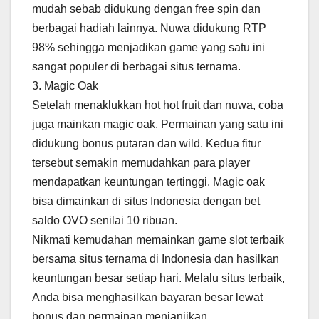
mudah sebab didukung dengan free spin dan
berbagai hadiah lainnya. Nuwa didukung RTP
98% sehingga menjadikan game yang satu ini
sangat populer di berbagai situs ternama.
3. Magic Oak
Setelah menaklukkan hot hot fruit dan nuwa, coba
juga mainkan magic oak. Permainan yang satu ini
didukung bonus putaran dan wild. Kedua fitur
tersebut semakin memudahkan para player
mendapatkan keuntungan tertinggi. Magic oak
bisa dimainkan di situs Indonesia dengan bet
saldo OVO senilai 10 ribuan.
Nikmati kemudahan memainkan game slot terbaik
bersama situs ternama di Indonesia dan hasilkan
keuntungan besar setiap hari. Melalu situs terbaik,
Anda bisa menghasilkan bayaran besar lewat
bonus dan permainan menjanjikan.