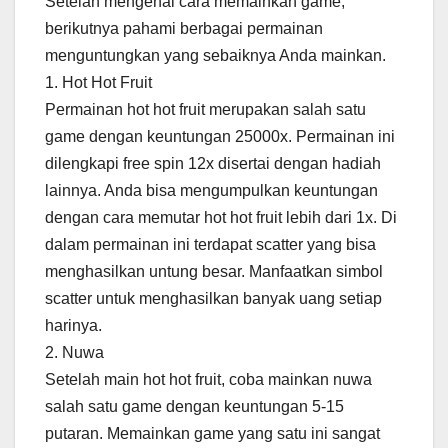
Setelah mengenal cara memainkan game,
berikutnya pahami berbagai permainan
menguntungkan yang sebaiknya Anda mainkan.
1. Hot Hot Fruit
Permainan hot hot fruit merupakan salah satu
game dengan keuntungan 25000x. Permainan ini
dilengkapi free spin 12x disertai dengan hadiah
lainnya. Anda bisa mengumpulkan keuntungan
dengan cara memutar hot hot fruit lebih dari 1x. Di
dalam permainan ini terdapat scatter yang bisa
menghasilkan untung besar. Manfaatkan simbol
scatter untuk menghasilkan banyak uang setiap
harinya.
2. Nuwa
Setelah main hot hot fruit, coba mainkan nuwa
salah satu game dengan keuntungan 5-15
putaran. Memainkan game yang satu ini sangat