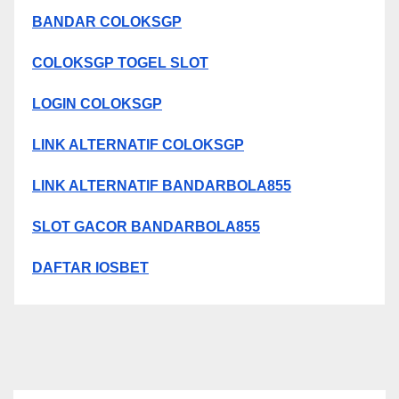
BANDAR COLOKSGP
COLOKSGP TOGEL SLOT
LOGIN COLOKSGP
LINK ALTERNATIF COLOKSGP
LINK ALTERNATIF BANDARBOLA855
SLOT GACOR BANDARBOLA855
DAFTAR IOSBET