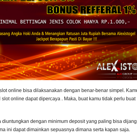
 slot online bisa dilaksanakan dengan benar-benar simpel. Kam
 slot online dapat dipercaya . Maka, buat kamu tidak perlu buat
la diuntungkan dengan minimum deposit yang paling bisa dijang
ma ini dapat dimainkan sepuasnya dimana serta kapan saja.