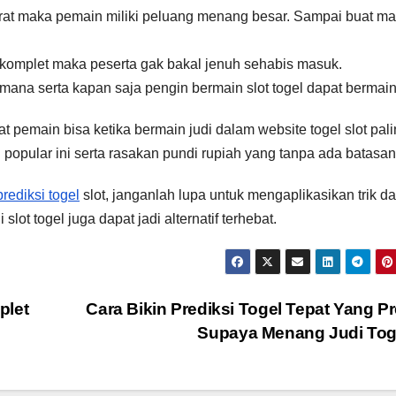
kurat maka pemain miliki peluang menang besar. Sampai buat ma
h komplet maka peserta gak bakal jenuh sehabis masuk.
imana serta kapan saja pengin bermain slot togel dapat bermain
 pemain bisa ketika bermain judi dalam website togel slot pal
opular ini serta rasakan pundi rupiah yang tanpa ada batasan
prediksi togel
slot, janganlah lupa untuk mengaplikasikan trik da
slot togel juga dapat jadi alternatif terhebat.
plet
Cara Bikin Prediksi Togel Tepat Yang Pr
Supaya Menang Judi To