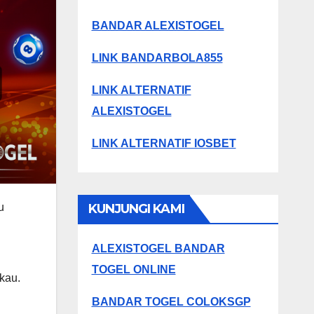
BANDAR ALEXISTOGEL
LINK BANDARBOLA855
LINK ALTERNATIF
ALEXISTOGEL
LINK ALTERNATIF IOSBET
u
KUNJUNGI KAMI
ALEXISTOGEL BANDAR
TOGEL ONLINE
kau.
BANDAR TOGEL COLOKSGP