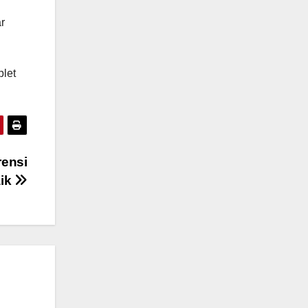
r
plet
rensi
aik