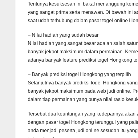
Tentunya kesuksesan ini bakal menanggung kemen
yang sangat prima serta menawan. Di bawah ini 
saat udah terhubung dalam pasar togel online Hon
– Nilai hadiah yang sudah besar
Nilai hadiah yang sangat besar adalah salah sat
banyak jekpot maksimum dalam permainan. Keme
adanya banyak feature prediksi togel Hongkong t
– Banyak prediksi togel Hongkong yang terpilih
Selanjutnya banyak prediksi togel Hongkong yang
banyak jekpot maksimum pada web judi online. P
dalam tiap permainan yang punya nilai rasio kesuk
Tersebut dua keuntungan yang kedepannya akan a
dengan pasar togel Hongkong terunggul yang pal
anda menjadi peserta judi online sesudah itu ya