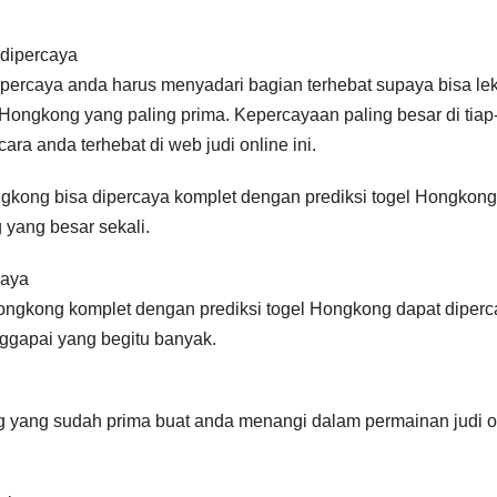
dipercaya
ipercaya anda harus menyadari bagian terhebat supaya bisa le
ongkong yang paling prima. Kepercayaan paling besar di tiap-
ara anda terhebat di web judi online ini.
ongkong bisa dipercaya komplet dengan prediksi togel Hongkon
yang besar sekali.
caya
 Hongkong komplet dengan prediksi togel Hongkong dapat diper
ggapai yang begitu banyak.
g yang sudah prima buat anda menangi dalam permainan judi o