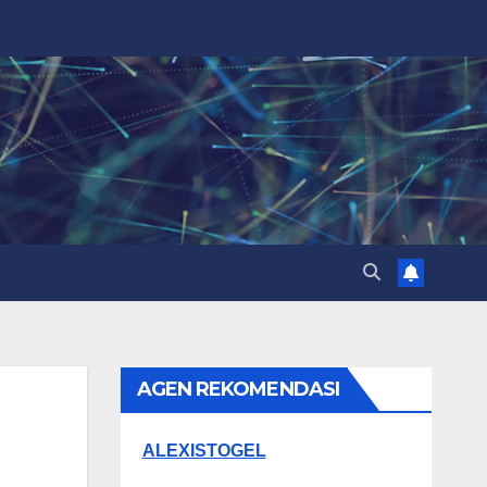
AGEN REKOMENDASI
ALEXISTOGEL