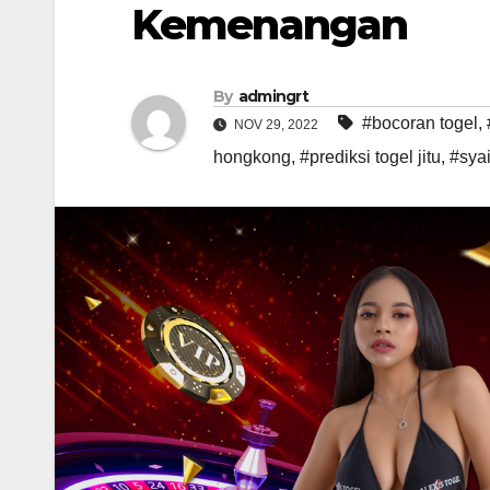
Kemenangan
By
admingrt
#bocoran togel
,
NOV 29, 2022
hongkong
,
#prediksi togel jitu
,
#syai