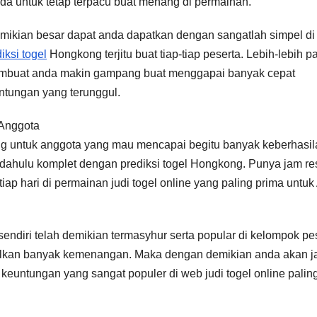
a untuk tetap terpacu buat menang di permainan.
ikian besar dapat anda dapatkan dengan sangatlah simpel di
iksi togel
Hongkong terjitu buat tiap-tiap peserta. Lebih-lebih p
mbuat anda makin gampang buat menggapai banyak cepat
tungan yang terunggul.
 Anggota
ng untuk anggota yang mau mencapai begitu banyak keberhasil
 dahulu komplet dengan prediksi togel Hongkong. Punya jam res
p hari di permainan judi togel online yang paling prima untu
sendiri telah demikian termasyhur serta popular di kelompok pe
asilkan banyak kemenangan. Maka dengan demikian anda akan j
keuntungan yang sangat populer di web judi togel online palin