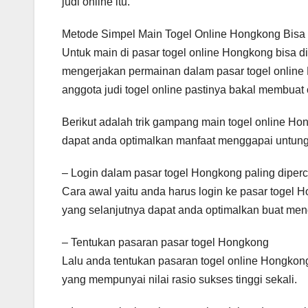
judi online itu.
Metode Simpel Main Togel Online Hongkong Bisa 
Untuk main di pasar togel online Hongkong bisa d
mengerjakan permainan dalam pasar togel online H
anggota judi togel online pastinya bakal membuat c
Berikut adalah trik gampang main togel online H
dapat anda optimalkan manfaat menggapai untung 
– Login dalam pasar togel Hongkong paling diper
Cara awal yaitu anda harus login ke pasar togel
yang selanjutnya dapat anda optimalkan buat men
– Tentukan pasaran pasar togel Hongkong
Lalu anda tentukan pasaran togel online Hongkon
yang mempunyai nilai rasio sukses tinggi sekali.