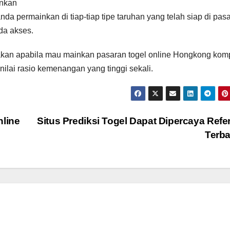
inkan
da permainkan di tiap-tiap tipe taruhan yang telah siap di pasa
da akses.
akan apabila mau mainkan pasaran togel online Hongkong kom
 nilai rasio kemenangan yang tinggi sekali.
nline
Situs Prediksi Togel Dapat Dipercaya Refe
Terb