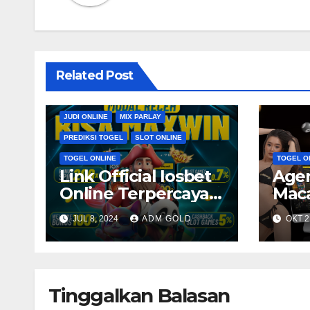
Related Post
AGEN JUDI
BERITA BOLA
BOLA ONLINE
CASINO ONLINE
JUDI ONLINE
MIX PARLAY
PREDIKSI TOGEL
SLOT ONLINE
TOGEL ONLINE
TOGEL O
Link Official Iosbet
Agen
Online Terpercaya
Mac
Dan Terbaik
Terb
JUL 8, 2024
ADM GOLD
OKT 2
Ber
Jaw
Mem
Tinggalkan Balasan