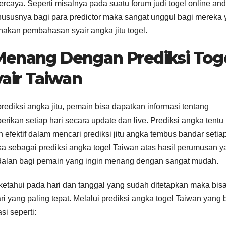
rcaya. Seperti misalnya pada suatu forum judi togel online an
Khususnya bagi para predictor maka sangat unggul bagi mereka
akan pembahasan syair angka jitu togel.
Menang Dengan Prediksi Tog
air Taiwan
prediksi angka jitu, pemain bisa dapatkan informasi tentang
rikan setiap hari secara update dan live. Prediksi angka tentu
efektif dalam mencari prediksi jitu angka tembus bandar setia
ka sebagai prediksi angka togel Taiwan atas hasil perumusan y
andalan bagi pemain yang ingin menang dengan sangat mudah.
etahui pada hari dan tanggal yang sudah ditetapkan maka bisa
 yang paling tepat. Melalui prediksi angka togel Taiwan yang 
i seperti: