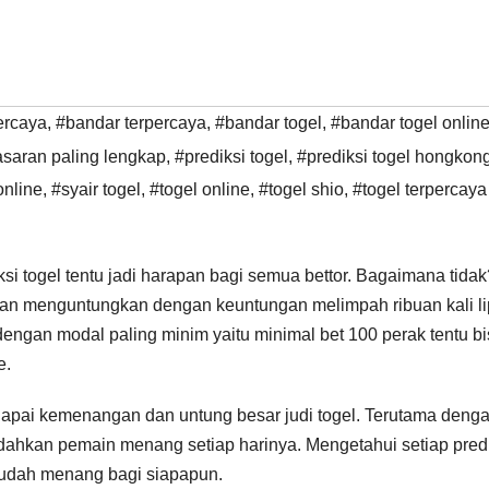
ercaya
,
#bandar terpercaya
,
#bandar togel
,
#bandar togel onlin
saran paling lengkap
,
#prediksi togel
,
#prediksi togel hongkon
online
,
#syair togel
,
#togel online
,
#togel shio
,
#togel terpercaya
si togel tentu jadi harapan bagi semua bettor. Bagaimana tidak
ruhan menguntungkan dengan keuntungan melimpah ribuan kali li
dengan modal paling minim yaitu minimal bet 100 perak tentu b
e.
gapai kemenangan dan untung besar judi togel. Terutama deng
ahkan pemain menang setiap harinya. Mengetahui setiap pred
 mudah menang bagi siapapun.