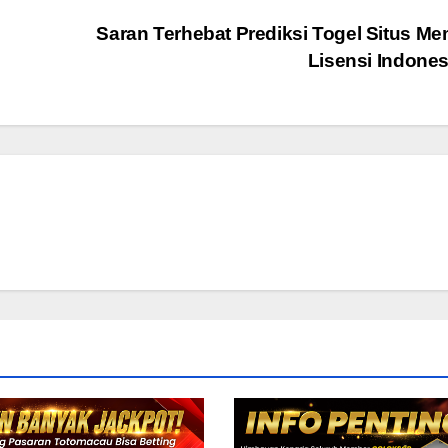
Saran Terhebat Prediksi Togel Situs Mem
Lisensi Indone