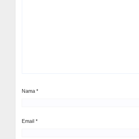
Nama
*
Email
*