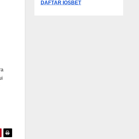
DAFTAR IOSBET
ra
ui