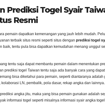
 Prediksi Togel Syair Taiw
itus Resmi
 para pemain dapatkan kemenangan yang jauh lebih mudah. Pel
anan terbaik situs resmi seperti situs dengan
prediksi togel sy
n baik, tentu pula bisa dapatkan kemudahan menang unggul se
mang tentu saja dapat membantu pemain dalam menentukan pre
n prediksi togel Taiwan tentu saja ada banyak cara yang dapat
emang bisa diketahui para pemain, seperti diantaranya adalah 
, kolaborasi LN, pembalik, pola dasar, rekap angka dan lainnya.
ediksi angka jitu, maka yang bisa pemain gunakan adalah sep
ak informasi togel seperti misalnya informasi syair angka togel