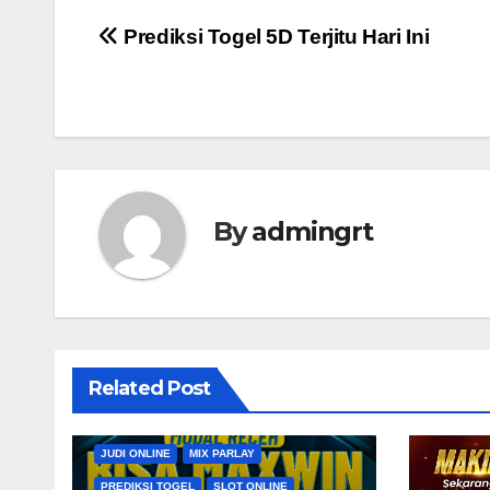
Navigasi
Prediksi Togel 5D Terjitu Hari Ini
pos
By
admingrt
Related Post
AGEN JUDI
BERITA BOLA
BOLA ONLINE
CASINO ONLINE
JUDI ONLINE
MIX PARLAY
PREDIKSI TOGEL
SLOT ONLINE