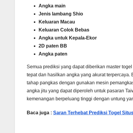
Angka main
Jenis lambang Shio
Keluaran Macau
Keluaran Colok Bebas
Angka untuk Kepala-Ekor
2D paten BB
Angka paten
Semua prediksi yang dapat diberikan master togel
tepat dan hasilkan angka yang akurat terpercaya.
tahap pangkas dengan gunakan mesin pemangkas
angka jitu yang dapat diperoleh untuk pasaran Tai
kemenangan berpeluang tinggi dengan untung yang
Baca juga :
Saran Terhebat Prediksi Togel Situs