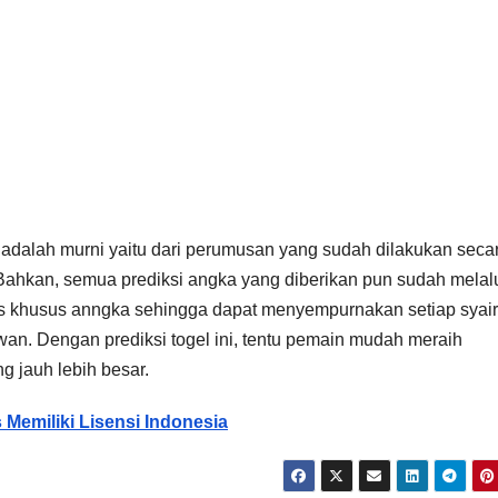
 adalah murni yaitu dari perumusan yang sudah dilakukan seca
 Bahkan, semua prediksi angka yang diberikan pun sudah melal
 khusus anngka sehingga dapat menyempurnakan setiap syair
wan. Dengan prediksi togel ini, tentu pemain mudah meraih
 jauh lebih besar.
 Memiliki Lisensi Indonesia