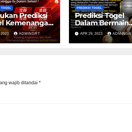
I TOGEL
PREDIKSI TOGEL
kan Prediksi
Prediksi Togel
el Kemenangan
Dalam Bermain
r
Judi Togel
, 2023
ADMINGRT
APR 29, 2023
ADMINGR
ang wajib ditandai
*