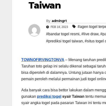
Taiwan
By
admingrt
#agen togel terp
FEB 18, 2023
#bandar togel resmi
,
#live draw
,
#pa
#prediksi togel taiwan
,
#situs togel 
TOWNOFIRVINGTONVA
– Menang taruhan predik
Taruhan toto gelap ini selalu dikenal sebagai ta
bisa diperoleh di dalamnya. Untung jutaan hanya 
pemain peroleh melalui permainan judi togel onlin
Ada banyak cara bisa bettor lakukan dalam meng
gunakan
prediksi togel
syair Taiwan
tentu memud
syair angka togel pada pasaran Taiwan ini tentu