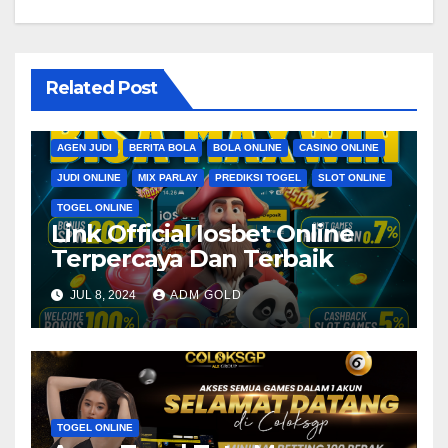
Related Post
AGEN JUDI
BERITA BOLA
BOLA ONLINE
CASINO ONLINE
JUDI ONLINE
MIX PARLAY
PREDIKSI TOGEL
SLOT ONLINE
TOGEL ONLINE
Link Official Iosbet Online
Terpercaya Dan Terbaik
JUL 8, 2024
ADM GOLD
TOGEL ONLINE