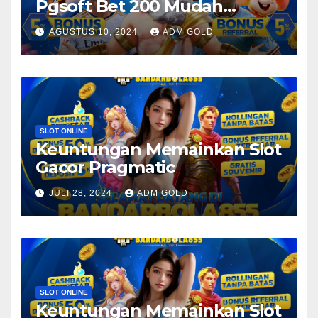
Pgsoft Bet 200 Mudah
Jakpot 2024
AGUSTUS 10, 2024
ADM GOLD
SLOT ONLINE
Keuntungan Memainkan Slot
Gacor Pragmatic
JULI 28, 2024
ADM GOLD
SLOT ONLINE
Keuntungan Memainkan Slot