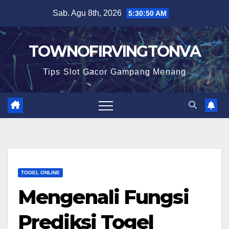
Skip
Sab. Agu 8th, 2026
5:30:51 AM
to
content
TOWNOFIRVINGTONVA
Tips Slot Gacor Gampang Menang
TOGEL ONLINE
Mengenali Fungsi
Prediksi Togel