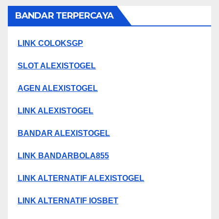
BANDAR TERPERCAYA
LINK COLOKSGP
SLOT ALEXISTOGEL
AGEN ALEXISTOGEL
LINK ALEXISTOGEL
BANDAR ALEXISTOGEL
LINK BANDARBOLA855
LINK ALTERNATIF ALEXISTOGEL
LINK ALTERNATIF IOSBET