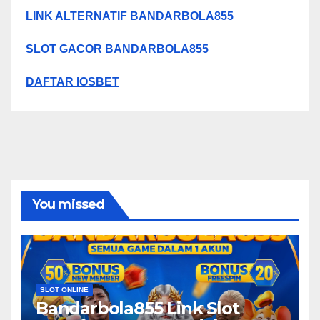
LINK ALTERNATIF BANDARBOLA855
SLOT GACOR BANDARBOLA855
DAFTAR IOSBET
You missed
SLOT ONLINE
Bandarbola855 Link Slot