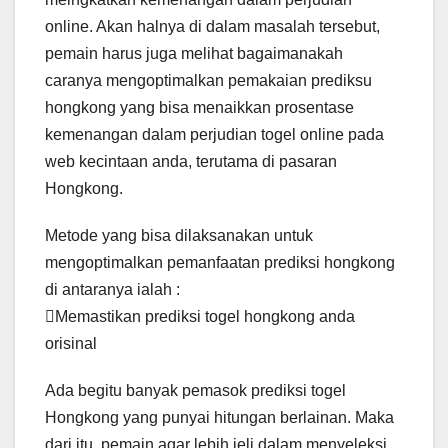
online. Akan halnya di dalam masalah tersebut,
pemain harus juga melihat bagaimanakah
caranya mengoptimalkan pemakaian prediksu
hongkong yang bisa menaikkan prosentase
kemenangan dalam perjudian togel online pada
web kecintaan anda, terutama di pasaran
Hongkong.
Metode yang bisa dilaksanakan untuk
mengoptimalkan pemanfaatan prediksi hongkong
di antaranya ialah :
Memastikan prediksi togel hongkong anda
orisinal
Ada begitu banyak pemasok prediksi togel
Hongkong yang punyai hitungan berlainan. Maka
dari itu, pemain agar lebih jeli dalam menyeleksi