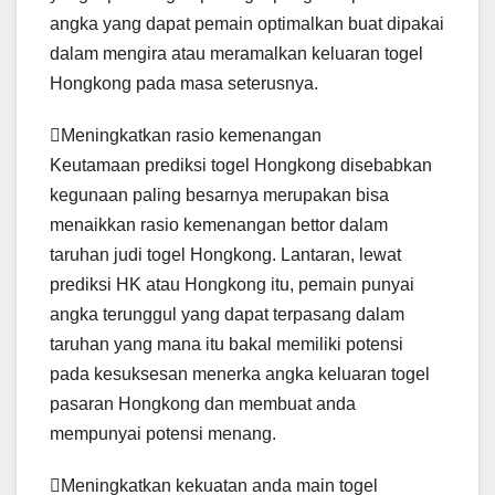
angka yang dapat pemain optimalkan buat dipakai
dalam mengira atau meramalkan keluaran togel
Hongkong pada masa seterusnya.
Meningkatkan rasio kemenangan
Keutamaan prediksi togel Hongkong disebabkan
kegunaan paling besarnya merupakan bisa
menaikkan rasio kemenangan bettor dalam
taruhan judi togel Hongkong. Lantaran, lewat
prediksi HK atau Hongkong itu, pemain punyai
angka terunggul yang dapat terpasang dalam
taruhan yang mana itu bakal memiliki potensi
pada kesuksesan menerka angka keluaran togel
pasaran Hongkong dan membuat anda
mempunyai potensi menang.
Meningkatkan kekuatan anda main togel