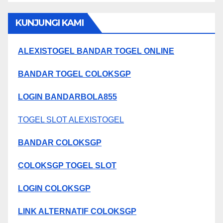
KUNJUNGI KAMI
ALEXISTOGEL BANDAR TOGEL ONLINE
BANDAR TOGEL COLOKSGP
LOGIN BANDARBOLA855
TOGEL SLOT ALEXISTOGEL
BANDAR COLOKSGP
COLOKSGP TOGEL SLOT
LOGIN COLOKSGP
LINK ALTERNATIF COLOKSGP