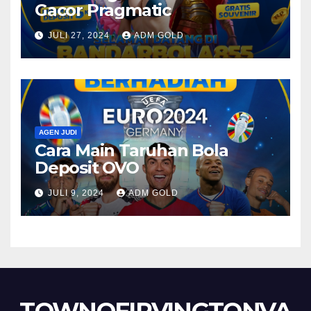
Gacor Pragmatic
JULI 27, 2024
ADM GOLD
AGEN JUDI
Cara Main Taruhan Bola
Deposit OVO
JULI 9, 2024
ADM GOLD
TOWNOFIRVINGTONVA