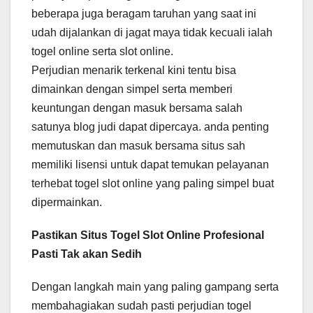
beberapa juga beragam taruhan yang saat ini
udah dijalankan di jagat maya tidak kecuali ialah
togel online serta slot online.
Perjudian menarik terkenal kini tentu bisa
dimainkan dengan simpel serta memberi
keuntungan dengan masuk bersama salah
satunya blog judi dapat dipercaya. anda penting
memutuskan dan masuk bersama situs sah
memiliki lisensi untuk dapat temukan pelayanan
terhebat togel slot online yang paling simpel buat
dipermainkan.
Pastikan Situs Togel Slot Online Profesional
Pasti Tak akan Sedih
Dengan langkah main yang paling gampang serta
membahagiakan sudah pasti perjudian togel