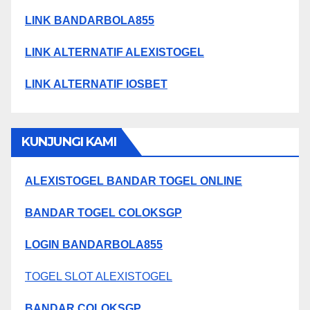
LINK BANDARBOLA855
LINK ALTERNATIF ALEXISTOGEL
LINK ALTERNATIF IOSBET
KUNJUNGI KAMI
ALEXISTOGEL BANDAR TOGEL ONLINE
BANDAR TOGEL COLOKSGP
LOGIN BANDARBOLA855
TOGEL SLOT ALEXISTOGEL
BANDAR COLOKSGP