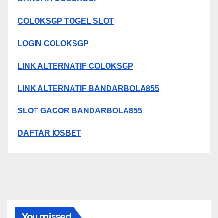
COLOKSGP TOGEL SLOT
LOGIN COLOKSGP
LINK ALTERNATIF COLOKSGP
LINK ALTERNATIF BANDARBOLA855
SLOT GACOR BANDARBOLA855
DAFTAR IOSBET
You missed