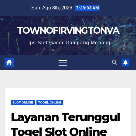
Skip
Sab. Agu 8th, 2026
7:28:04 AM
to
content
TOWNOFIRVINGTONVA
Tips Slot Gacor Gampang Menang
SLOT ONLINE
TOGEL ONLINE
Layanan Terunggul
Togel Slot Online