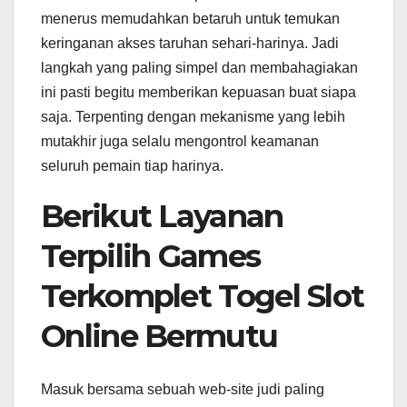
menerus memudahkan betaruh untuk temukan
keringanan akses taruhan sehari-harinya. Jadi
langkah yang paling simpel dan membahagiakan
ini pasti begitu memberikan kepuasan buat siapa
saja. Terpenting dengan mekanisme yang lebih
mutakhir juga selalu mengontrol keamanan
seluruh pemain tiap harinya.
Berikut Layanan
Terpilih Games
Terkomplet Togel Slot
Online Bermutu
Masuk bersama sebuah web-site judi paling