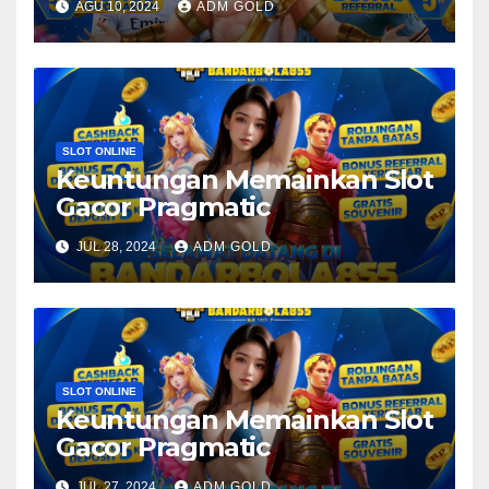
AGU 10, 2024
ADM GOLD
SLOT ONLINE
Keuntungan Memainkan Slot
Gacor Pragmatic
JUL 28, 2024
ADM GOLD
SLOT ONLINE
Keuntungan Memainkan Slot
Gacor Pragmatic
JUL 27, 2024
ADM GOLD