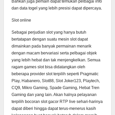
Bahkan juga pemain dapat temukan pelbagai info
dan data togel yang lebih presisi dapat dipercaya.
Slot online
Sebagai perjudian slot yang hanya butuh
bertatapan dengan suatu mesin slot dapat
dimainkan pada banyak permainan menarik
dengan macam bervariasi serta pelbagai objek
yang lebih hebat dan tak menjengkelkan. Semua
ragam games slot bisa didatangkan oleh
beberapa provider slot terpilih seperti Pragmatic
Play, Habanero, Slot88, Slot Joker123, Playtech,
CQ9, Mikro Gaming, Spade Gaming, Hebat Tren
Gaming dan yang lain. Akan halnya pelayanan
terpilih bocoran slot gacor RTP live sehari-harinya
dapat diberi hingga dapat terus-menerus kasih