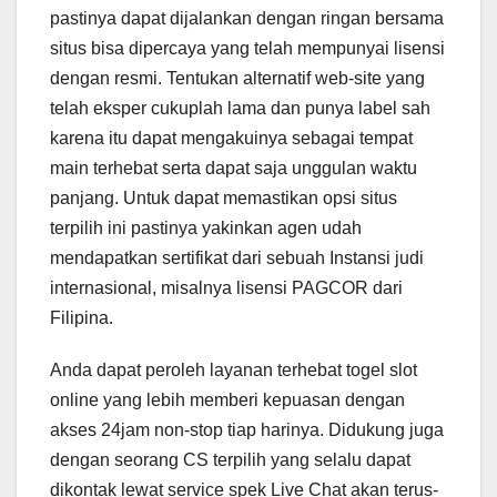
pastinya dapat dijalankan dengan ringan bersama
situs bisa dipercaya yang telah mempunyai lisensi
dengan resmi. Tentukan alternatif web-site yang
telah eksper cukuplah lama dan punya label sah
karena itu dapat mengakuinya sebagai tempat
main terhebat serta dapat saja unggulan waktu
panjang. Untuk dapat memastikan opsi situs
terpilih ini pastinya yakinkan agen udah
mendapatkan sertifikat dari sebuah Instansi judi
internasional, misalnya lisensi PAGCOR dari
Filipina.
Anda dapat peroleh layanan terhebat togel slot
online yang lebih memberi kepuasan dengan
akses 24jam non-stop tiap harinya. Didukung juga
dengan seorang CS terpilih yang selalu dapat
dikontak lewat service spek Live Chat akan terus-