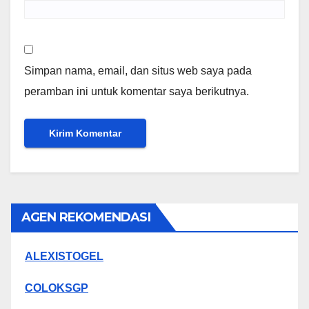
Simpan nama, email, dan situs web saya pada
peramban ini untuk komentar saya berikutnya.
AGEN REKOMENDASI
ALEXISTOGEL
COLOKSGP