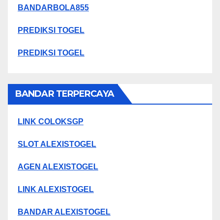
BANDARBOLA855
PREDIKSI TOGEL
PREDIKSI TOGEL
BANDAR TERPERCAYA
LINK COLOKSGP
SLOT ALEXISTOGEL
AGEN ALEXISTOGEL
LINK ALEXISTOGEL
BANDAR ALEXISTOGEL