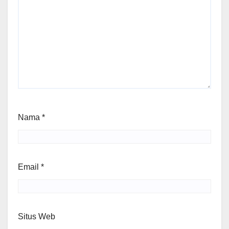
Nama
*
Email
*
Situs Web