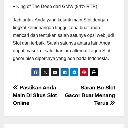
♦ King of The Deep dari GMW (94% RTP)
Jadi untuk Anda yang ketarik main Slot dengan
tingkat kemenangan tinggi, coba buat anda
mencari dan tentukan salah satunya opsi web judi
Slot dan terbaik. Salah satunya antara lain Anda
dapat masuk di satu diantara alternatif agen Slot
gacor bisa dipercaya yang ada pada Indonesia.
Navigasi
Pastikan Anda
Saran Bo Slot
Main Di Situs Slot
Gacor Buat Menang
pos
Online
Terus