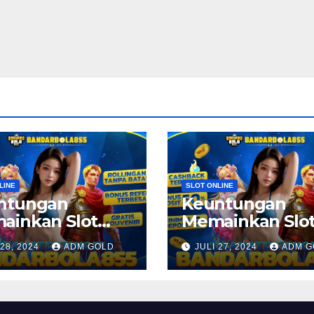
LINE
SLOT ONLINE
ntungan
Keuntungan
ainkan Slot
Memainkan Slo
or Pragmatic
Gacor Pragmati
 28, 2024
ADM GOLD
JULI 27, 2024
ADM G