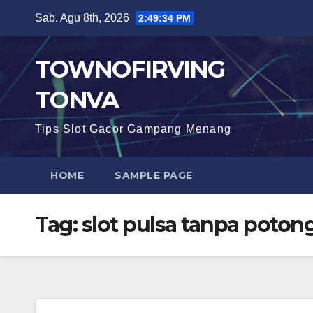
Skip
Sab. Agu 8th, 2026
2:49:35 PM
to
content
TOWNOFIRVING
TONVA
Tips Slot Gacor Gampang Menang
HOME
SAMPLE PAGE
Tag:
slot pulsa tanpa poton