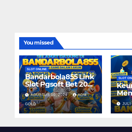
You missed
SLOT ONLINE
Bandarbola855 Link
SLOT ON
Slot Pgsoft Bet 200
Keu
Mudah Jakpot 2024
Mem
AGUSTUS 10, 2024
ADM
Gac
JULI
GOLD