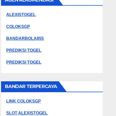
AGEN REKOMENDASI
ALEXISTOGEL
COLOKSGP
BANDARBOLA855
PREDIKSI TOGEL
PREDIKSI TOGEL
BANDAR TERPERCAYA
LINK COLOKSGP
SLOT ALEXISTOGEL