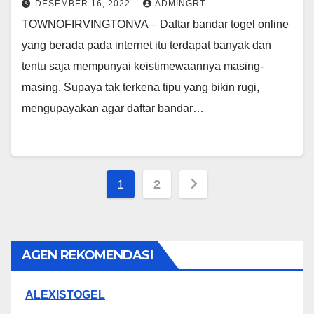
DESEMBER 16, 2022
ADMINGRT
TOWNOFIRVINGTONVA – Daftar bandar togel online
yang berada pada internet itu terdapat banyak dan
tentu saja mempunyai keistimewaannya masing-
masing. Supaya tak terkena tipu yang bikin rugi,
mengupayakan agar daftar bandar…
Paginasi
1
2
pos
AGEN REKOMENDASI
ALEXISTOGEL