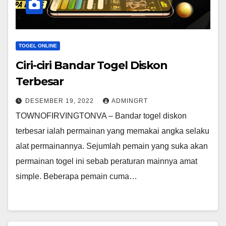
TOGEL ONLINE
Ciri-ciri Bandar Togel Diskon
Terbesar
DESEMBER 19, 2022
ADMINGRT
TOWNOFIRVINGTONVA – Bandar togel diskon
terbesar ialah permainan yang memakai angka selaku
alat permainannya. Sejumlah pemain yang suka akan
permainan togel ini sebab peraturan mainnya amat
simple. Beberapa pemain cuma…