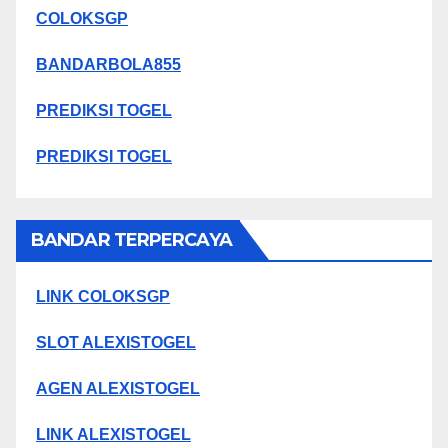
COLOKSGP
BANDARBOLA855
PREDIKSI TOGEL
PREDIKSI TOGEL
BANDAR TERPERCAYA
LINK COLOKSGP
SLOT ALEXISTOGEL
AGEN ALEXISTOGEL
LINK ALEXISTOGEL