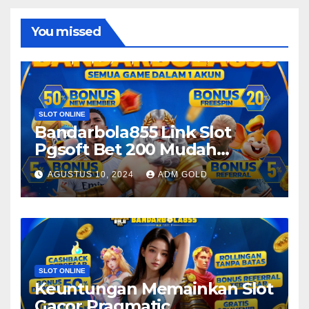
You missed
SLOT ONLINE
Bandarbola855 Link Slot
Pgsoft Bet 200 Mudah
Jakpot 2024
AGUSTUS 10, 2024
ADM GOLD
SLOT ONLINE
Keuntungan Memainkan Slot
Gacor Pragmatic