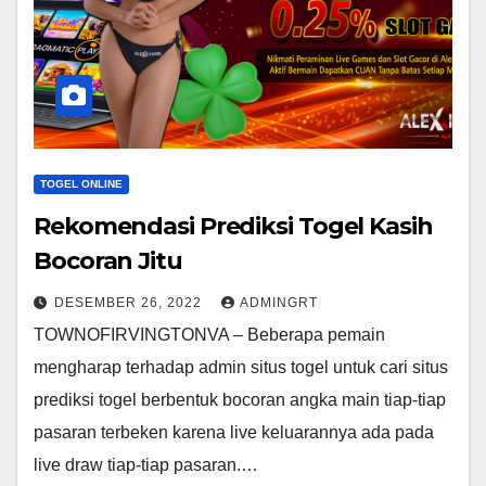
TOGEL ONLINE
Rekomendasi Prediksi Togel Kasih
Bocoran Jitu
DESEMBER 26, 2022
ADMINGRT
TOWNOFIRVINGTONVA – Beberapa pemain
mengharap terhadap admin situs togel untuk cari situs
prediksi togel berbentuk bocoran angka main tiap-tiap
pasaran terbeken karena live keluarannya ada pada
live draw tiap-tiap pasaran.…