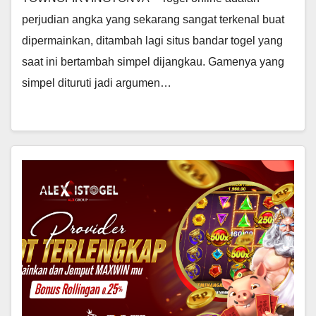
perjudian angka yang sekarang sangat terkenal buat
dipermainkan, ditambah lagi situs bandar togel yang
saat ini bertambah simpel dijangkau. Gamenya yang
simpel dituruti jadi argumen…