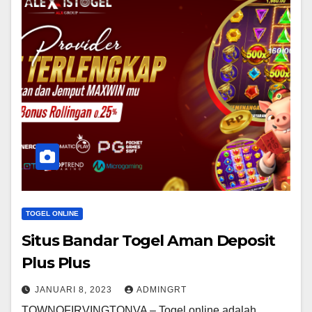
TOGEL ONLINE
Situs Bandar Togel Aman Deposit
Plus Plus
JANUARI 8, 2023
ADMINGRT
TOWNOFIRVINGTONVA – Togel online adalah