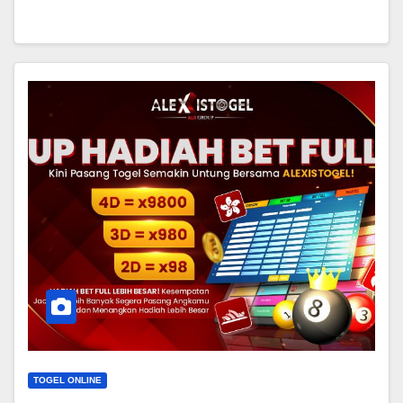
TOGEL ONLINE