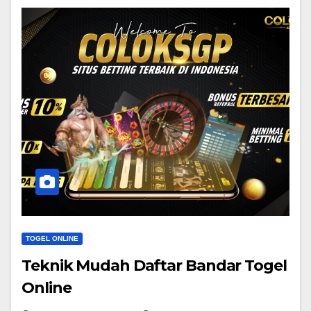
TOGEL ONLINE
Teknik Mudah Daftar Bandar Togel
Online