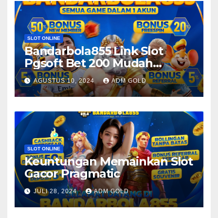
SLOT ONLINE
Bandarbola855 Link Slot
Pgsoft Bet 200 Mudah
Jakpot 2024
AGUSTUS 10, 2024
ADM GOLD
SLOT ONLINE
Keuntungan Memainkan Slot
Gacor Pragmatic
JULI 28, 2024
ADM GOLD