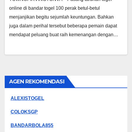
online di bandar togel 100 perak betul-betul
menjanjikan begitu sejumlah keuntungan. Bahkan
juga dalam perihal tersebut beberapa pemain dapat
mendapat peluang buat raih kemenangan dengan…
AGEN REKOMENDASI
ALEXISTOGEL
COLOKSGP
BANDARBOLA855