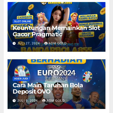
SLOT ONLINE
Keuntungan Memainkan Slot
Gacor Pragmatic
JULI 27, 2024
ADM GOLD
AGEN JUDI
Cara Main Taruhan Bola
Deposit OVO
JULI 9, 2024
ADM GOLD