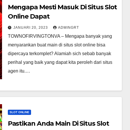
Mengapa Mesti Masuk Di Situs Slot
Online Dapat
JANUARI 20, 2023
ADMINGRT
TOWNOFIRVINGTONVA – Mengapa banyak yang
menyarankan buat main di situs slot online bisa
dipercaya terkomplet? Alamiah sich sebab banyak
perihal yang baik yang dapat kita peroleh dari situs
agen itu.…
SLOT ONLINE
Pastikan Anda Main Di Situs Slot