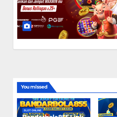
You missed
SLOT ONLINE