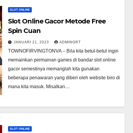
SLOT ONLINE
Slot Online Gacor Metode Free
Spin Cuan
JANUARI 21, 2023
ADMINGRT
TOWNOFIRVINGTONVA – Bila kita betul-betul ingin
memainkan permainan games di bandar slot online
gacor semestinya memanglah kita gunakan
beberapa penawaran yang diberi oleh website biro di
mana kita masuk. Misalkan…
SLOT ONLINE