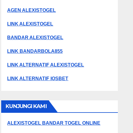
AGEN ALEXISTOGEL
LINK ALEXISTOGEL
BANDAR ALEXISTOGEL
LINK BANDARBOLA855
LINK ALTERNATIF ALEXISTOGEL
LINK ALTERNATIF IOSBET
KUNJUNGI KAMI
ALEXISTOGEL BANDAR TOGEL ONLINE