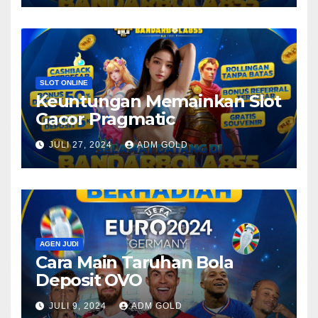
SLOT ONLINE
Keuntungan Memainkan Slot
Gacor Pragmatic
JULI 27, 2024
ADM GOLD
AGEN JUDI
Cara Main Taruhan Bola
Deposit OVO
JULI 9, 2024
ADM GOLD