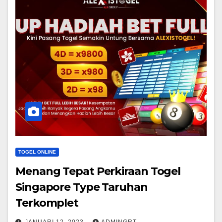
TOGEL ONLINE
Menang Tepat Perkiraan Togel
Singapore Type Taruhan
Terkomplet