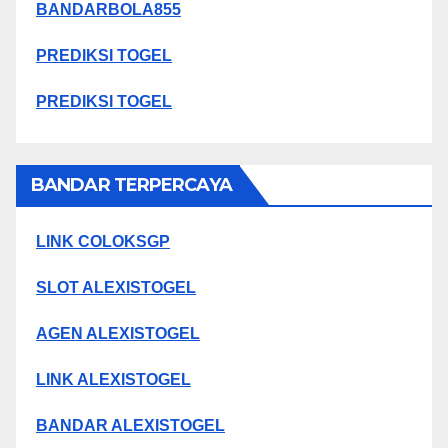
BANDARBOLA855
PREDIKSI TOGEL
PREDIKSI TOGEL
BANDAR TERPERCAYA
LINK COLOKSGP
SLOT ALEXISTOGEL
AGEN ALEXISTOGEL
LINK ALEXISTOGEL
BANDAR ALEXISTOGEL