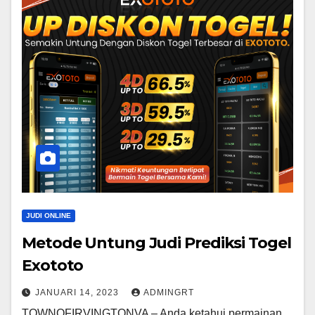
JUDI ONLINE
Metode Untung Judi Prediksi Togel
Exototo
JANUARI 14, 2023
ADMINGRT
TOWNOFIRVINGTONVA – Anda ketahui permainan