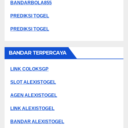
BANDARBOLA855
PREDIKSI TOGEL
PREDIKSI TOGEL
BANDAR TERPERCAYA
LINK COLOKSGP
SLOT ALEXISTOGEL
AGEN ALEXISTOGEL
LINK ALEXISTOGEL
BANDAR ALEXISTOGEL