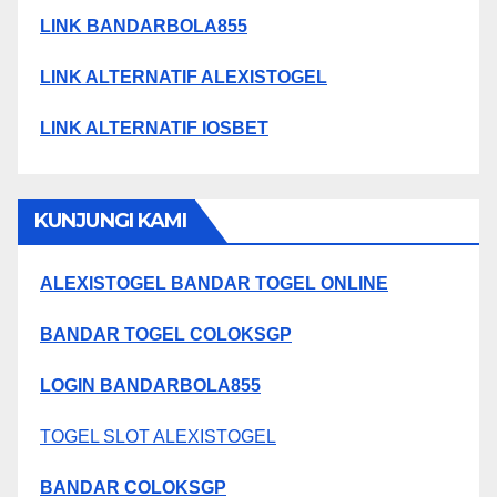
LINK BANDARBOLA855
LINK ALTERNATIF ALEXISTOGEL
LINK ALTERNATIF IOSBET
KUNJUNGI KAMI
ALEXISTOGEL BANDAR TOGEL ONLINE
BANDAR TOGEL COLOKSGP
LOGIN BANDARBOLA855
TOGEL SLOT ALEXISTOGEL
BANDAR COLOKSGP