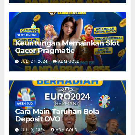
SLOT ONLINE
Keuntungan Memainkan Slot
Gacor Pragmatic
JULI 27, 2024
ADM GOLD
AGEN JUDI
Cara Main Taruhan Bola
Deposit OVO
JULI 9, 2024
ADM GOLD