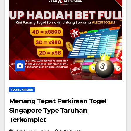
TOGEL ONLINE
Menang Tepat Perkiraan Togel
Singapore Type Taruhan
Terkomplet