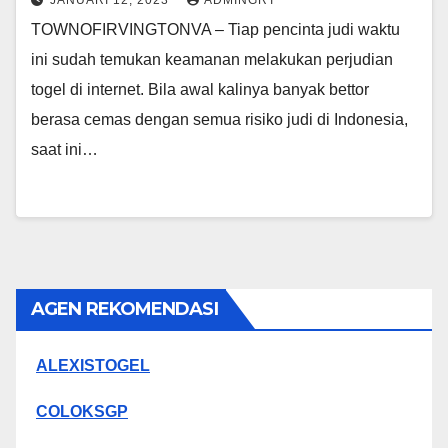
JANUARI 12, 2023
ADMINGRT
TOWNOFIRVINGTONVA – Tiap pencinta judi waktu
ini sudah temukan keamanan melakukan perjudian
togel di internet. Bila awal kalinya banyak bettor
berasa cemas dengan semua risiko judi di Indonesia,
saat ini…
AGEN REKOMENDASI
ALEXISTOGEL
COLOKSGP