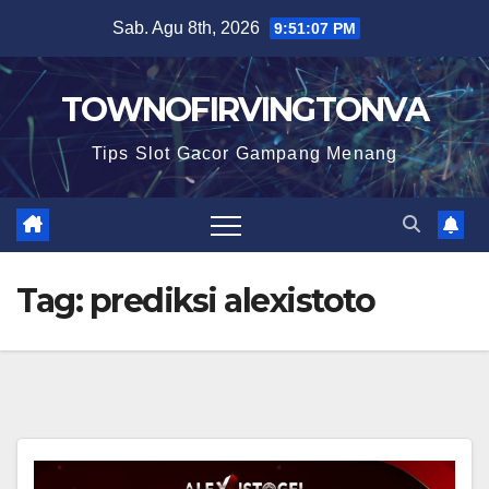
Skip
Sab. Agu 8th, 2026
9:51:08 PM
to
content
TOWNOFIRVINGTONVA
Tips Slot Gacor Gampang Menang
Tag:
prediksi alexistoto