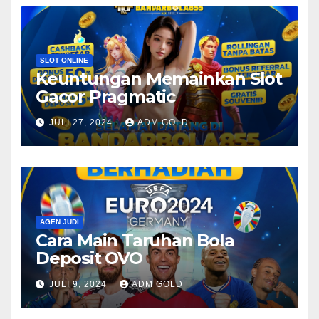
SLOT ONLINE
Keuntungan Memainkan Slot
Gacor Pragmatic
JULI 27, 2024
ADM GOLD
AGEN JUDI
Cara Main Taruhan Bola
Deposit OVO
JULI 9, 2024
ADM GOLD