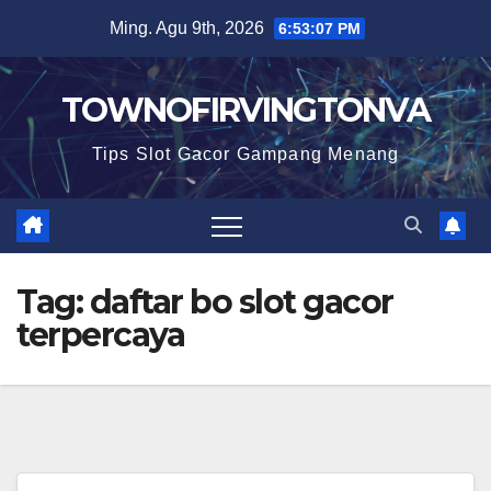
Skip
Ming. Agu 9th, 2026
6:53:08 PM
to
content
TOWNOFIRVINGTONVA
Tips Slot Gacor Gampang Menang
Tag:
daftar bo slot gacor
terpercaya