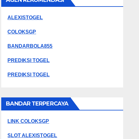
AGEN REKOMENDASI
ALEXISTOGEL
COLOKSGP
BANDARBOLA855
PREDIKSI TOGEL
PREDIKSI TOGEL
BANDAR TERPERCAYA
LINK COLOKSGP
SLOT ALEXISTOGEL