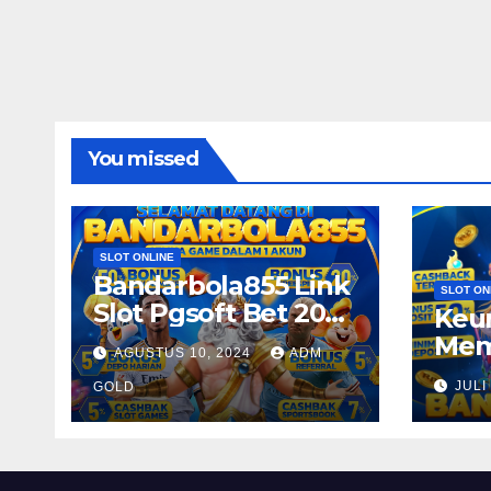
You missed
SLOT ONLINE
Bandarbola855 Link
SLOT ON
Slot Pgsoft Bet 200
Keu
Mudah Jakpot 2024
Mem
AGUSTUS 10, 2024
ADM
Gac
JULI
GOLD