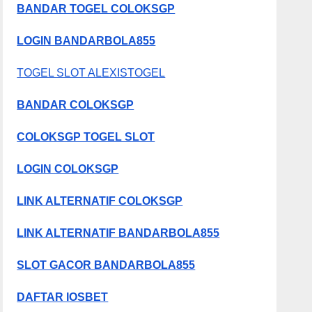
BANDAR TOGEL COLOKSGP
LOGIN BANDARBOLA855
TOGEL SLOT ALEXISTOGEL
BANDAR COLOKSGP
COLOKSGP TOGEL SLOT
LOGIN COLOKSGP
LINK ALTERNATIF COLOKSGP
LINK ALTERNATIF BANDARBOLA855
SLOT GACOR BANDARBOLA855
DAFTAR IOSBET